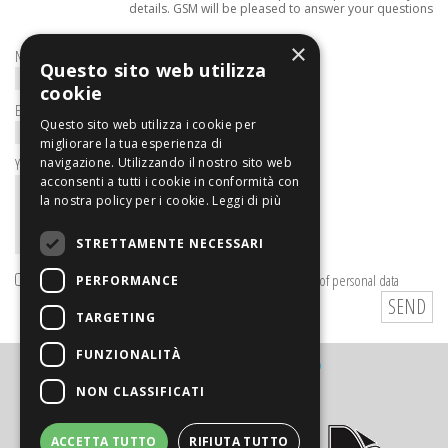
details. GSM will be pleased to answer your questions
×
Name / Company*
Questo sito web utilizza
cookie
E-mail
Questo sito web utilizza i cookie per
migliorare la tua esperienza di
navigazione. Utilizzando il nostro sito web
Your Message
acconsenti a tutti i cookie in conformità con
la nostra policy per i cookie.
Leggi di più
STRETTAMENTE NECESSARI
Read
your Privacy Policy
I consent to the processing of personal data
PERFORMANCE
TARGETING
FUNZIONALITÀ
powered by:
Univers
Web
NON CLASSIFICATI
ACCETTA TUTTO
RIFIUTA TUTTO