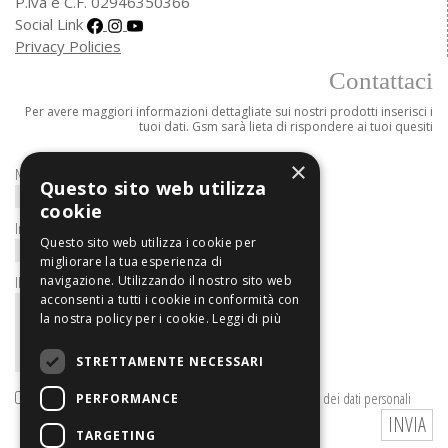
P.iva e C.F. 02946350366
Social Link
Privacy Policies
Contattaci
Per avere maggiori informazioni dettagliate sui nostri prodotti inserisci i
tuoi dati. Gsm sarà lieta di rispondere ai tuoi quesiti
×
Nome/Ragione Sociale*
Questo sito web utilizza
cookie
Indirizzo e-mail
Questo sito web utilizza i cookie per
migliorare la tua esperienza di
navigazione. Utilizzando il nostro sito web
Il tuo messaggio
acconsenti a tutti i cookie in conformità con
la nostra policy per i cookie.
Leggi di più
STRETTAMENTE NECESSARI
Letta
l'informativa Privacy
acconsento al trattamento dei dati personali
PERFORMANCE
TARGETING