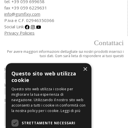
tel. +39 059 699658
fax +39 059 6229631
info@gsmfixy.com
P.iva e C.F. 02946350366
Social Link
Privacy Policies
Contattaci
Per avere maggiori informazioni dettagliate sui nostri prodotti inserisci i
tuoi dati. Gsm sarà lieta di rispondere ai tuoi quesiti
×
Nome/Ragione Sociale*
Questo sito web utilizza
cookie
Indirizzo e-mail
Questo sito web utilizza i cookie per
migliorare la tua esperienza di
Il tuo messaggio
navigazione. Utilizzando il nostro sito web
acconsenti a tutti i cookie in conformità con
la nostra policy per i cookie.
Leggi di più
STRETTAMENTE NECESSARI